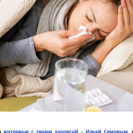
ли
интервью с твоим коллегой – Ильей Семовым
,