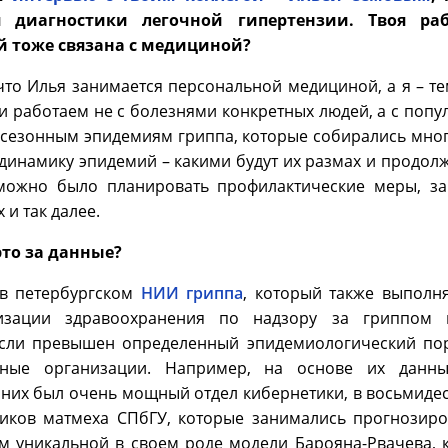
я диагностики легочной гипертензии. Твоя р
 тоже связана с медициной?
 что Илья занимается персональной медициной, а я – те
ми работаем не с болезнями конкретных людей, а с попу
сезонным эпидемиям гриппа, которые собирались много
динамику эпидемий – какими будут их размах и продолж
ожно было планировать профилактические меры, за
 и так далее.
 это за данные?
в петербургском
НИИ гриппа
, который также выполн
изации здравоохранения по надзору за гриппом 
 если превышен определенный эпидемиологический пор
ные организации. Например, на основе их данных
них был очень мощный отдел кибернетики, в восьмидес
ников матмеха СПбГУ, которые занимались прогнозир
 уникальной в своем роде модели Барояна-Рвачева, 