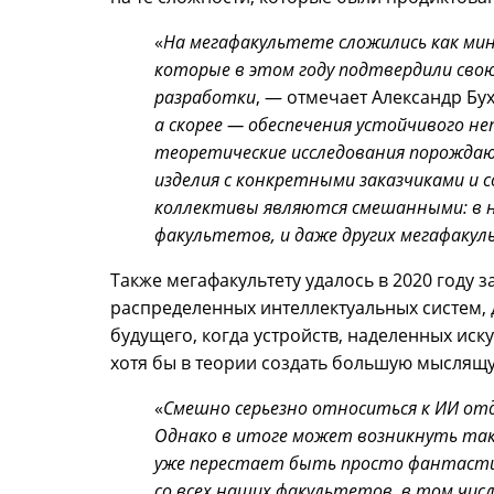
«
На мегафакультете сложились как ми
которые в этом году подтвердили сво
разработки
, ― отмечает Александр Бу
а скорее
―
обеспечения устойчивого неп
теоретические исследования порождаю
изделия с конкретными заказчиками и
коллективы являются смешанными: в н
факультетов, и даже других мегафаку
Также мегафакультету удалось в 2020 году 
распределенных интеллектуальных систем,
будущего, когда устройств, наделенных иск
хотя бы в теории создать большую мыслящу
«
Смешно серьезно относиться к ИИ от
Однако в итоге может возникнуть так
уже перестает быть просто фантастик
со всех наших факультетов, в том чис