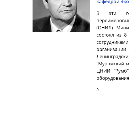
кафедрой Эко
В эти годы
переименовы
(ОНИЛ) Мини
состоял из 8
сотрудниками
организаци
Ленинградски
"Муромский м
ЦНИИ "Румб",
оборудования
^
Информация © 2004-2015 Виртуальный музей Университета ИТМО
Разработка © 2015 Департамент информационных технологий