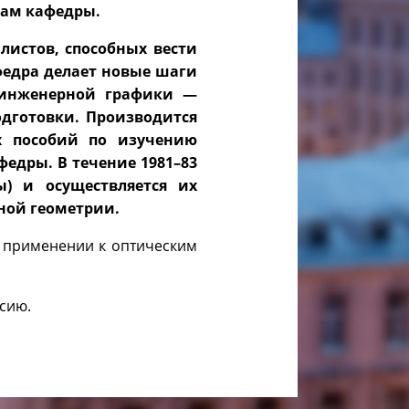
сам кафедры.
листов, способных вести
федра делает новые шаги
 инженерной графики —
дготовки. Производится
х пособий по изучению
едры. В течение 1981–83
ы) и осуществляется их
ной геометрии.
в применении к оптическим
нсию.