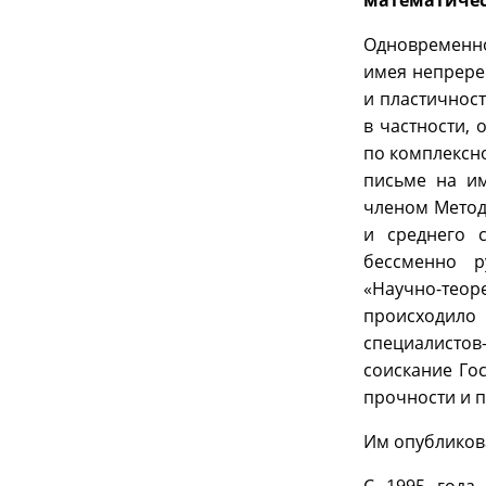
математичес
Одновременно
имея непрере
и пластичнос
в частности,
по комплексн
письме на им
членом Метод
и среднего 
бессменно р
«Научно-те
происходил
специалистов
соискание Го
прочности и п
Им опубликов