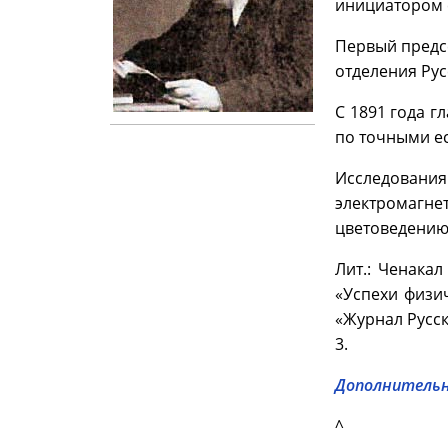
инициатором с
Первый предсе
отделения Рус
С 1891 года г
по точными е
Исследовани
электромагне
цветоведению
Лит.: Ченакал
«Успехи физич
«Журнал Русск
3.
Дополнительн
^