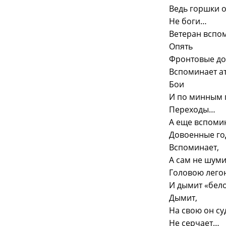
Ведь горшки 
Не боги…
Ветеран вспо
Опять
Фронтовые до
Вспоминает ат
Бои
И по минным 
Переходы…
А еще вспоми
Довоенные го
Вспоминает,
А сам не шуми
Головою лего
И дымит «бел
Дымит,
На свою он су
Не серчает…