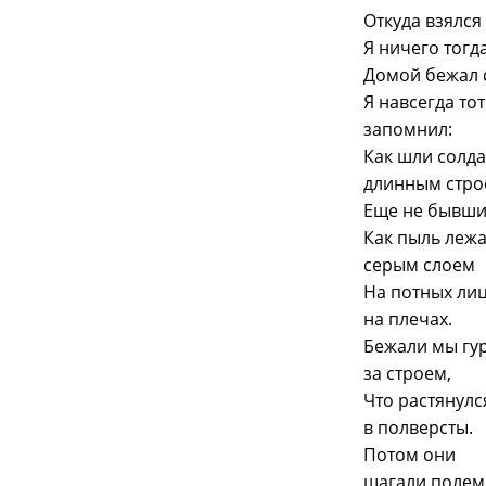
Откуда взялся
Я ничего тогд
Домой бежал с
Я навсегда тот
запомнил:
Как шли солд
длинным стро
Еще не бывшие
Как пыль леж
серым слоем
На потных лиц
на плечах.
Бежали мы гу
за строем,
Что растянулс
в полверсты.
Потом они
шагали полем