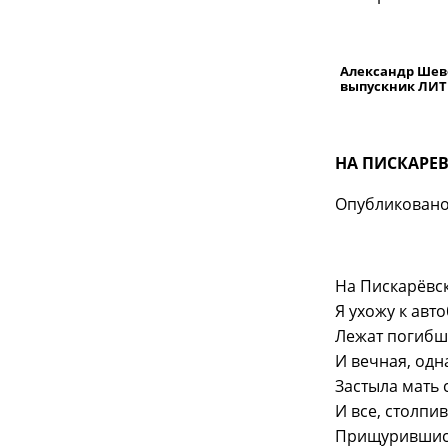
Александр Шев
выпускник ЛИ
НА ПИСКАРЕ
Опубликовано в
На Пискарёвск
Я ухожу к авт
Лежат погибш
И вечная, одн
Застыла мать 
И все, столпив
Прищурившись