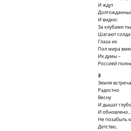
И ждут
Долгожданных
И видно:
За клубами пы
Шагают солда
Глаза их
Пол мира вме
Их думы –
Россией полн
3
Земля встреча
Радостно
Весну
И дышат глуб
И обновлено
Не позабыть 
Детство,