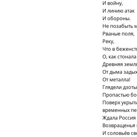
И войну,
И линию атак
И обороны.
Не позабыть 
Рваные поля,
Реку,
Что в беженс
О, как стонала
Древняя земл
От дыма задых
От металла!
Глядели дзоты
Пропастью б
Поверх укрыт
временных п
Ждала Россия
Возвращенья 
И соловьёв св