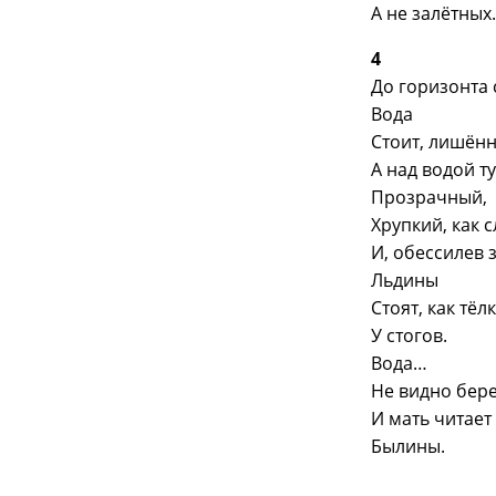
А не залётных.
4
До горизонта
Вода
Стоит, лишён
А над водой т
Прозрачный,
Хрупкий, как 
И, обессилев 
Льдины
Стоят, как тёл
У стогов.
Вода…
Не видно бер
И мать читает
Былины.