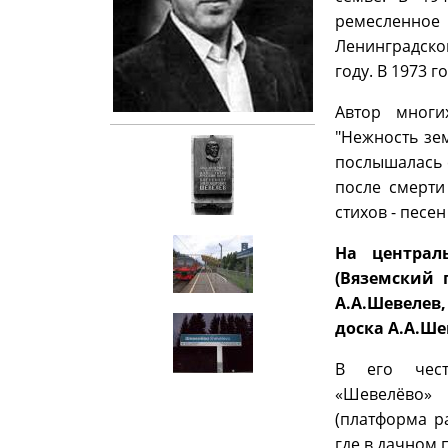
ремесленно
Ленинградско
году. В 1973 
Автор многих
"Нежность зем
послышалась с
после смерти 
стихов - песен
На централ
(Вяземский п
А.А.Шевеле
доска А.А.Ше
В его чест
«Шевелёво»
(платформа ра
где в дачном 