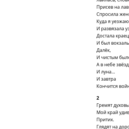
Присев на лав
Спросила жен
Куда я уезжаю
И развязала у
Достала краец
И был вокзал
Далёк,
И чистым был
А в небе звёз
И луна…
И завтра
Кончится войн
2
Гремят духовы
Мой край уди
Притих.
Глядят на дор