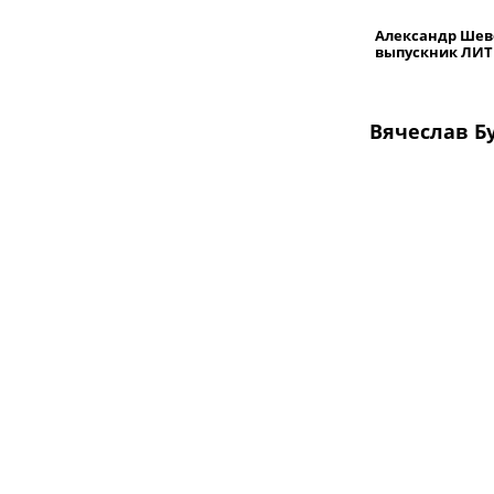
Александр Шев
выпускник ЛИ
Вячеслав Б
Подростки П
Лирический пут
В начале 1961
приехал в Л
образования;
первокурсни
отправляли по
зимних каник
Вяземском п