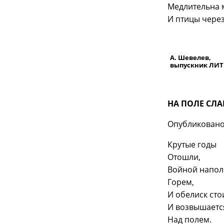
Медлительна м
И птицы через
А. Шевелев,
выпускник ЛИ
НА ПОЛЕ СЛ
Опубликовано 
Крутые годы
Отошли,
Войной напол
Горем,
И обелиск сто
И возвышаетс
Над полем.