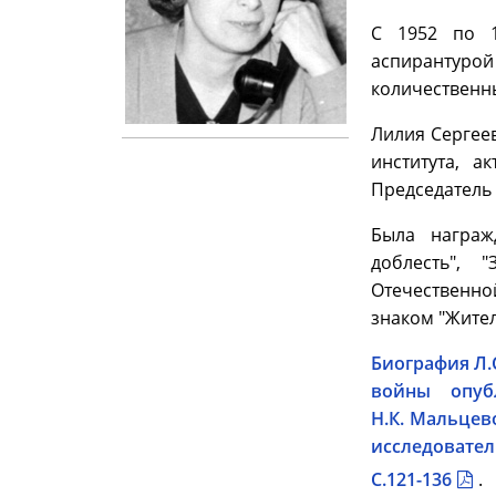
С 1952 по 1
аспирантуро
количественны
Лилия Сергее
института, а
Председатель 
Была награж
доблесть", 
Отечественно
знаком "Жител
Биография Л.
войны опуб
Н.К. Мальцев
исследовате
С.121-136
.