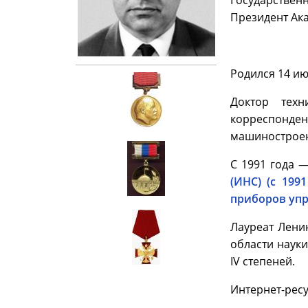
Государствен
Президент Ак
Родился 14 ию
Доктор техн
корреспонде
машиностроен
С 1991 года 
(ИНС) (с 199
приборов упр
Лауреат Лени
области науки
IV степеней.
Интернет-рес