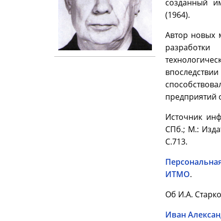
созданный им
(1964).
Автор новых 
разработки 
технологичес
впоследствии
способствов
предприятий 
Источник инф
СПб.; М.: Изд
С.713.
Персональна
ИТМО
.
Об И.А. Старко
Иван Алексан