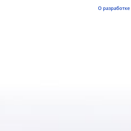
О разработке
Информация © 2004-2015 Виртуальный музей Университета ИТМО
Разработка © 2015 Департамент информационных технологий