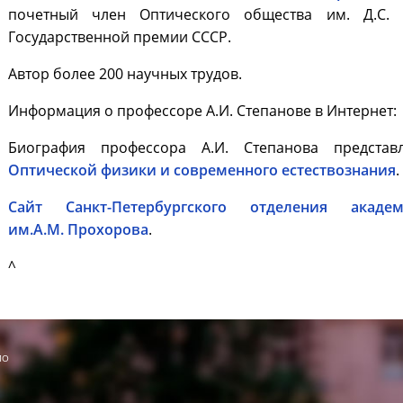
почетный член Оптического общества им. Д.С. Р
Государственной премии СССР.
Автор более 200 научных трудов.
Информация о профессоре А.И. Степанове в Интернет:
Биография профессора А.И. Степанова представ
Оптической физики и современного естествознания
.
Сайт Санкт-Петербургского отделения акад
им.А.М. Прохорова
.
^
МО