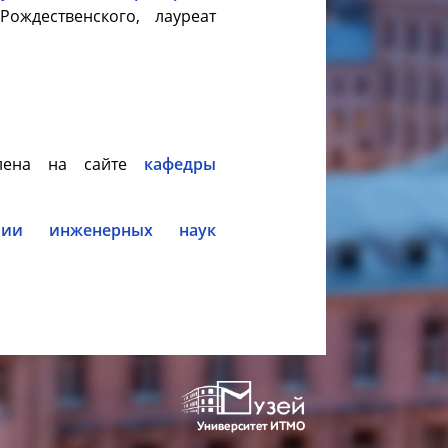
ождественского, лауреат
лена на сайте
кафедры
емии инженерных наук