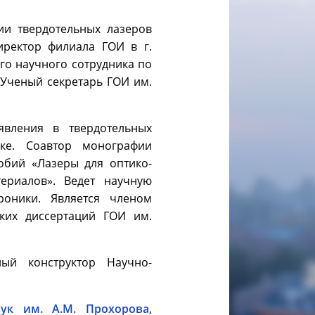
ии твердотельных лазеров
иректор филиала ГОИ в г.
ого научного сотрудника по
 Ученый секретарь ГОИ им.
явления в твердотельных
ике. Соавтор монографии
обий «Лазеры для оптико-
териалов». Ведет научную
роники. Является членом
ких диссертаций ГОИ им.
ый конструктор Научно-
ук им. А.М. Прохорова
,