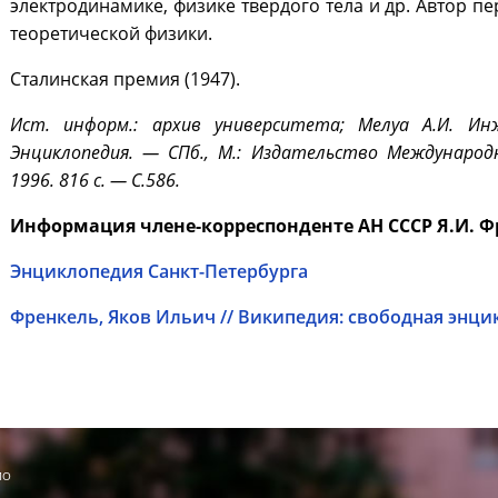
электродинамике, физике твердого тела и др. Автор п
теоретической физики.
Сталинская премия (1947).
Ист. информ.: архив университета; Мелуа А.И. Ин
Энциклопедия. — СПб., М.: Издательство Международ
1996. 816 с. — С.586.
Информация члене-корреспонденте АН СССР Я.И. Ф
Энциклопедия Санкт-Петербурга
Френкель, Яков Ильич // Википедия: свободная энц
МО