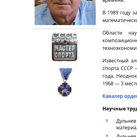
времени.
В 1989 году 
математически
Области нау
композиционн
техноэкономич
Известный ал
спорта СССР 
года. Неодно
1968 — 3 мест
Кавалер орде
Научные тру
Дульнев
материал
Дульнев