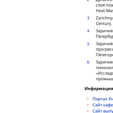
слоя пла
Heat-Mass
Zarichny
Century. 
Заричня
Петербург
Заричняк
прогрес
Пятигорс
Заричня
техноло
«Исслед
промышле
Информация 
Портал У
Сайт каф
Сайт вып