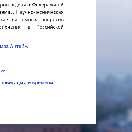
опровождению Федеральной
ема». Научно-техническая
ение системных вопросов
еспечения в Российской
маз-Антей»
.
вич
ионавигации и времени