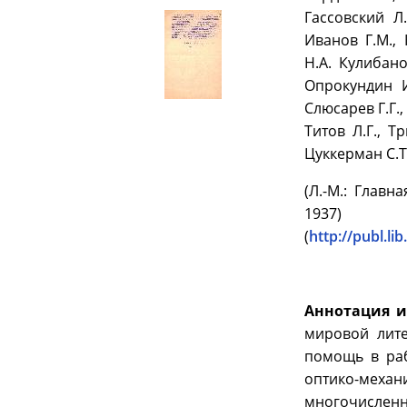
Гассовский Л.
Иванов Г.М., 
Н.А. Кулибано
Опрокундин И
Слюсарев Г.Г.,
Титов Л.Г., Т
Цуккерман С.Т
(Л.-М.: Глав
1937)
(
http://publ.l
Аннотация и
мировой лите
помощь в раб
оптико-мех
многочисленн