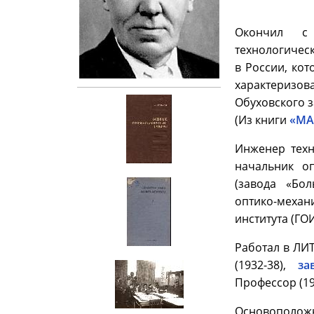
Окончил с 
технологическ
в России, кот
характеризова
Обуховского 
(Из книги
«МА
Инженер техни
начальник оп
(завода «Бо
оптико-механ
института (ГОИ
Работал в ЛИ
(1932-38),
за
Профессор (19
Основоположн