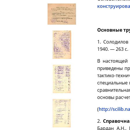
конструирова
Основные тру
1. Солодилов
1940. — 263 с.
В настоящей 
приведены пр
тактико-техн
специальные 
сравнительна
основы расчет
(
http://scilib.
2.
Справочна
Бардан А.Н., 