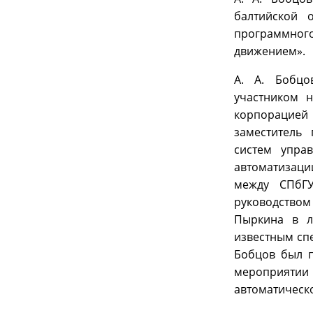
балтийской 
программного
движением».
А. А. Бобцо
участником н
корпорацией
заместитель 
систем управ
автоматизаци
между СПбГ
руководством 
Пыркина в л
известным спе
Бобцов был 
мероприяти
автоматическ