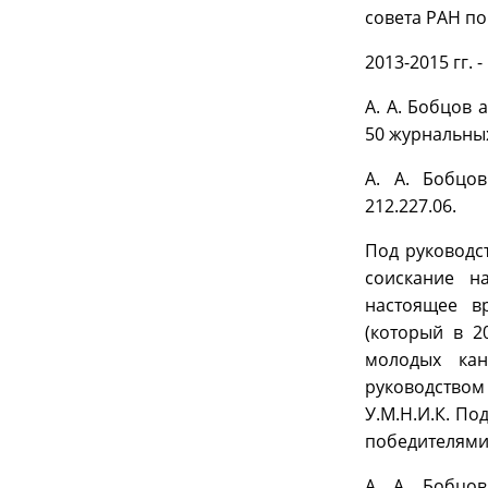
совета РАН по
2013-2015 гг.
А. А. Бобцов
50 журнальных
А. А. Бобцо
212.227.06.
Под руководс
соискание н
настоящее в
(который в 2
молодых кан
руководством 
У.М.Н.И.К. По
победителями 
А. А. Бобцо