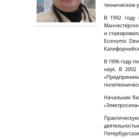
техническом у
В 1992 году 
Манчестерской
и стажировала
Economic Dev
Калифорнийско
В 1996 году п
наук. В 2002
«Предпринима
политехническ
Начальник бю
«Электросила» 
Практическу
деятельнос
Петербургско