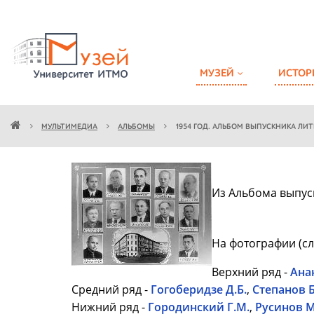
МУЗЕЙ
ИСТОР
МУЛЬТИМЕДИА
АЛЬБОМЫ
1954 ГОД. АЛЬБОМ ВЫПУСКНИКА ЛИ
Из Альбома выпус
На фотографии (сл
Верхний ряд -
Анан
Средний ряд -
Гогоберидзе Д.Б.
,
Степанов Б
Нижний ряд -
Городинский Г.М.
,
Русинов М