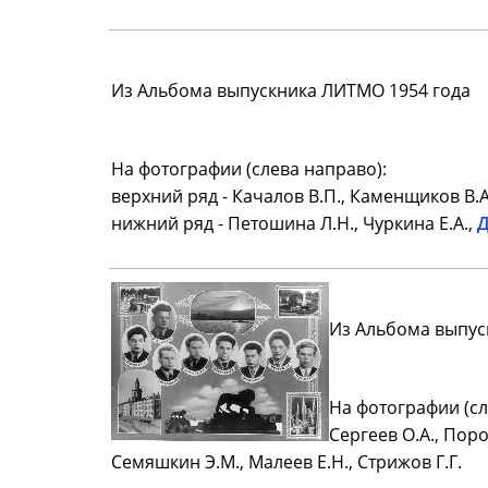
Из Альбома выпускника ЛИТМО 1954 года
На фотографии (слева направо):
верхний ряд - Качалов В.П., Каменщиков В.А.
нижний ряд - Петошина Л.Н., Чуркина Е.А.,
Д
Из Альбома выпус
На фотографии (сл
Сергеев О.А., Пор
Семяшкин Э.М., Малеев Е.Н., Стрижов Г.Г.