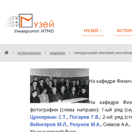
МУЗЕЙ
ИСТОР
МУЛЬТИМЕДИА
АЛЬБОМЫ
ГОРОДИНСКИЙ ГРИГОРИЙ МИХАЙЛО
На кафедре Физич
На кафедре Физ
фотографии (слева направо): 1-ый ряд (сид
Цуккерман С.Т.
,
Погарев Г.В.
; 2-ой ряд (с
Вейнгеров М.Л.
,
Резунов М.А.
, Сивков А.А.,
Хражановский Яков