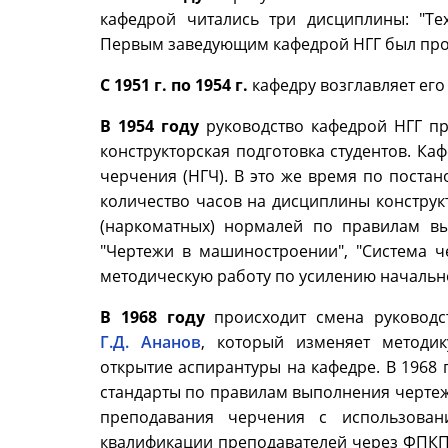
кафедрой читались три дисциплины: "Тех
Первым заведующим кафедрой НГГ был пр
С 1951 г. по 1954 г.
кафедру возглавляет ег
В 1954 году
руководство кафедрой НГГ п
конструкторская подготовка студентов. Ка
черчения (НГЧ). В это же время по поста
количество часов на дисциплины конструкт
(наркоматных) нормалей по правилам в
"Чертежи в машиностроении", "Система ч
методическую работу по усилению начальн
В 1968 году
происходит смена руководс
Г.Д. Ананов
, который изменяет методик
открытие аспирантуры на кафедре. В 1968 
стандарты по правилам выполнения чертеже
преподавания черчения с использова
квалификации преподавателей через ФПКП.