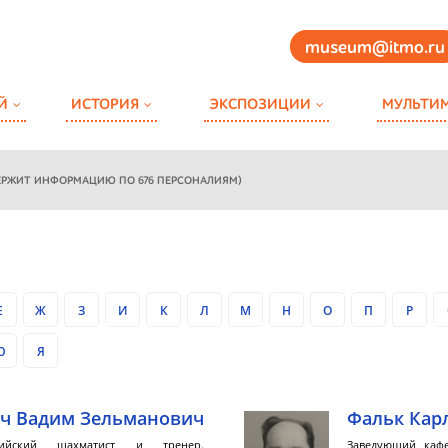
museum@itmo.ru
Й
ИСТОРИЯ
ЭКСПОЗИЦИИ
МУЛЬТИ
ЕРЖИТ ИНФОРМАЦИЮ ПО 676 ПЕРСОНАЛИЯМ)
Е
Ж
З
И
К
Л
М
Н
О
П
Р
Ю
Я
ч Вадим Зельманович
Фальк Кар
сийский шахматист и тренер.
Заведующий кафе