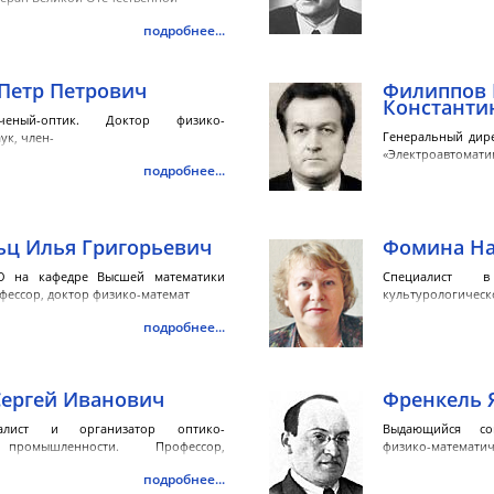
подробнее...
Петр Петрович
Филиппов 
Константи
еный-оптик. Доктор физико-
Генеральный дир
ук, член-
«Электроавтоматик
подробнее...
ьц Илья Григорьевич
Фомина На
О на кафедре Высшей математики
Специалист 
рофессор, доктор физико-математ
культурологиче
организатор и пе
подробнее...
Сергей Иванович
Френкель 
алист и организатор оптико-
Выдающийся сов
промышленности. Профессор,
физико-математи
др
Академ
подробнее...