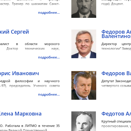
астер. Тренер по шахматам Санкт-
года). Доцент.
подробнее...
кий Сергей
Федоров А
Валентино
иалист в области морского
Директор цент
ия. Доктор технических наук,
технологии" Заве
и совр
подробнее...
орис Иванович
Федоров В
федрой философии и научного
Депутат Законода
-97), председатель Ученого совета
четвертого созыва
подробнее...
Елена Марковна
Федотов А
Крупный специали
О. Работала в ЛИТМО в течение 35
проектирования, 
етеран Великой Отечественной