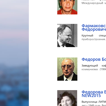
Международный м
Петерб
Фармаковс
Федорович
Крупный спец
приборостроен
профессор. Зам
Федоров Б
Заведующий ка
коммунизма (1984
гумани
Федорова 
NEW2015
Выпускница ЛИТМ
лет с 1948 года. В