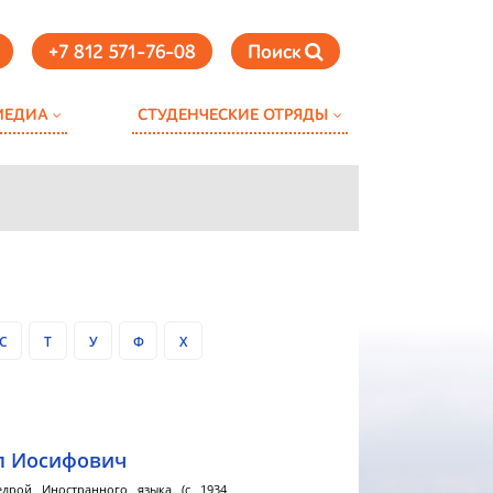
+7 812 571-76-08
Поиск
МЕДИА
СТУДЕНЧЕСКИЕ ОТРЯДЫ
С
Т
У
Ф
Х
л Иосифович
дрой Иностранного языка (с 1934