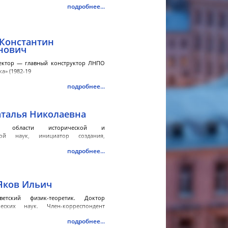
подробнее...
Константин
нович
ектор — главный конструктор ЛНПО
а» (1982-19
подробнее...
талья Николаевна
в области исторической и
ской наук, инициатор создания,
рва
подробнее...
Яков Ильич
етский физик-теоретик. Доктор
ческих наук. Член-корреспондент
подробнее...