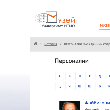
МУЗЕ
ИСТОРИЯ
ПЕРСОНАЛИИ (БАЗА ДАННЫХ СОД
Персоналии
А
Б
В
Г
Д
Ц
Ч
Ш
Щ
Э
Файбисови
Известный рос