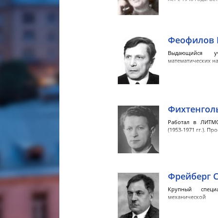
Феофилов 
Выдающийся уч
математических на
Фихтенгол
Работал в ЛИТМ
(1953-1971 гг.). П
Фрейберг 
Крупный специ
механической 
заведующий кафе